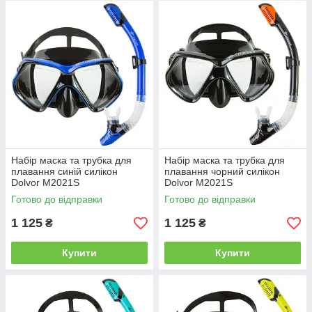
Крім цього, скло має спеціальну структуру, яка захищає очі
від осколків навіть при утворенні тріщин.
2. Зручна конструкція, яка не заважає плавання під водою і
забезпечує максимальний комфорт. Таким же параметрам
відповідають трубки.
3. Широке скло, яке забезпечує хороший огляд під водою.
При цьому вартість продукції в інтернет-магазині
відрізняється вигідністю і доступністю!
Набір маска та трубка для
Набір маска та трубка для
плавання синій силікон
плавання чорний силікон
Dolvor M2021S
Dolvor M2021S
Готово до відправки
Готово до відправки
1 125
1 125
₴
₴
Купити
Купити