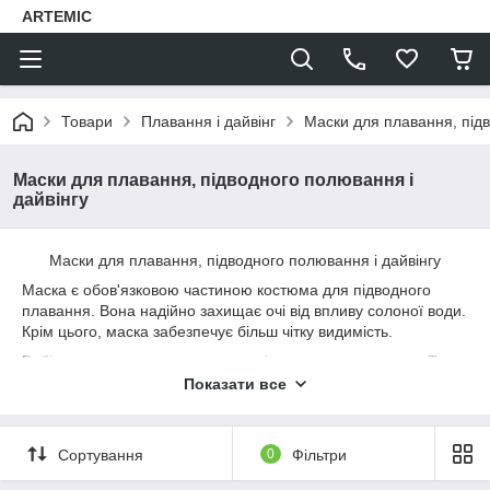
ARTEMIC
Товари
Плавання і дайвінг
Маски для плавання, підв
Маски для плавання, підводного полювання і
дайвінгу
Маски для плавання, підводного полювання і дайвінгу
Маска є обов'язковою частиною костюма для підводного
плавання. Вона надійно захищає очі від впливу солоної води.
Крім цього, маска забезпечує більш чітку видимість.
Вибір цього аксесуара залежить від мети використання. Так,
маски для звичайного пірнання не повинні мати занадто
Показати все
великий зазор між склом і очима.
Наш інтернет-магазин пропонує придбати продукцію, яка
відрізняється рядом переваг. У їх числі:
Сортування
0
Фільтри
1. Надійні матеріали, розраховані на сильні навантаження.