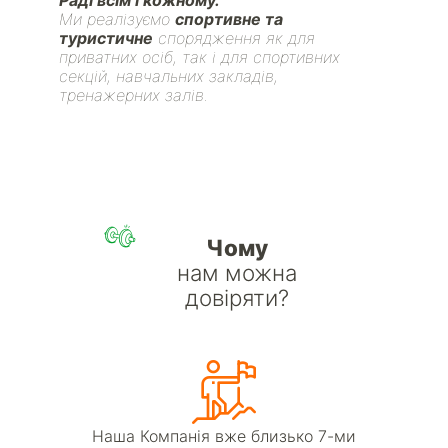
Ми реалізуємо
спортивне та
туристичне
спорядження як для
приватних осіб, так і для спортивних
секцій, навчальних закладів,
тренажерних залів.
Чому
нам можна
довіряти?
Наша Компанія вже близько 7-ми