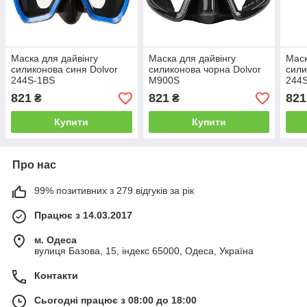
Маска для дайвінгу
Маска для дайвінгу
Маск
силиконова синя Dolvor
силиконова чорна Dolvor
сили
244S-1BS
M900S
244
821
821
821
₴
₴
Купити
Купити
Про нас
99% позитивних з 279 відгуків за рік
Працює з 14.03.2017
м. Одеса
вулиця Базова, 15, індекс 65000, Одеса, Україна
Контакти
Сьогодні працює з 08:00 до 18:00