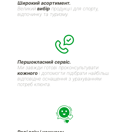
Широкий асортимент.
Великий
вибір
продукції для спорту,
відпочинку та туризму.
Першокласний сервіс.
Ми завжди готові проконсультувати
кожного
і допомогти підібрати найбільш
відповідне оснащення з урахуванням
потреб клієнта.
Раді всім і кожному.