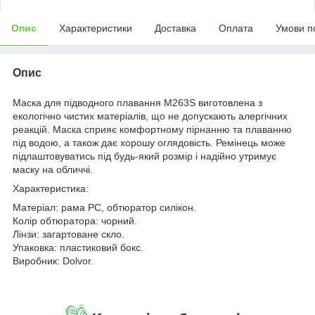
Опис
Характеристики
Доставка
Оплата
Умови п
Опис
Маска для підводного плавання M263S виготовлена з
екологічно чистих матеріалів, що не допускають алергічних
реакцій. Маска сприяє комфортному пірнанню та плаванню
під водою, а також дає хорошу оглядовість. Ремінець може
підлаштовуватись під будь-який розмір і надійно утримує
маску на обличчі.
Характеристика:
Матеріал: рама PC, обтюратор силікон.
Колір обтюратора: чорний.
Лінзи: загартоване скло.
Упаковка: пластиковий бокс.
Виробник: Dolvor.