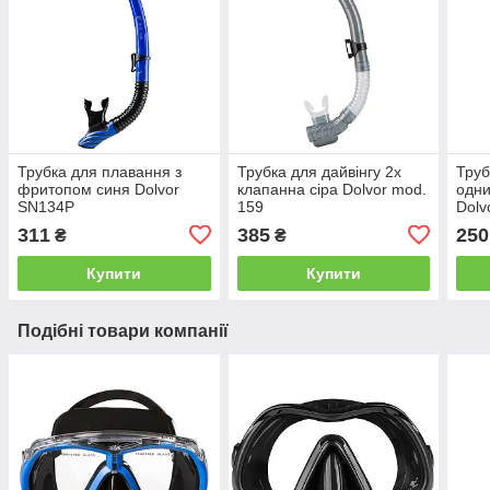
Трубка для плавання з
Трубка для дайвінгу 2х
Труб
фритопом синя Dolvor
клапанна сіра Dolvor mod.
одни
SN134Р
159
Dolv
311
385
250
₴
₴
Купити
Купити
Подібні товари компанії