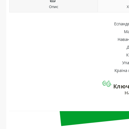
Опис
Х
Еспанде
Ма
Наван
Д
К
Упа
Країна 
Ключ
н