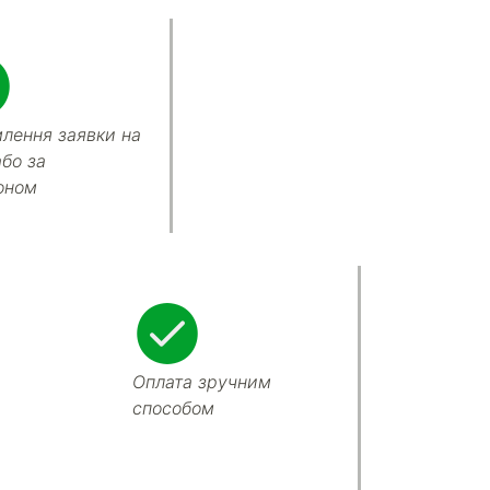
лення заявки на
або за
оном
Оплата зручним
способом