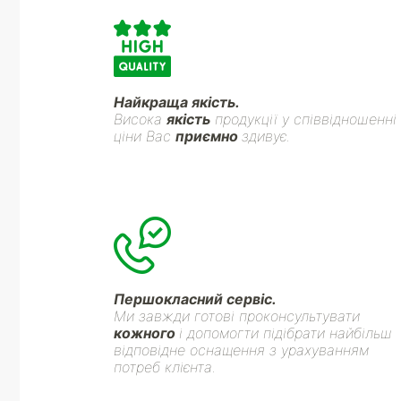
Найкраща якість.
Висока
якість
продукції у співвідношенні
ціни Вас
приємно
здивує.
Першокласний сервіс.
Ми завжди готові проконсультувати
кожного
і допомогти підібрати найбільш
відповідне оснащення з урахуванням
потреб клієнта.