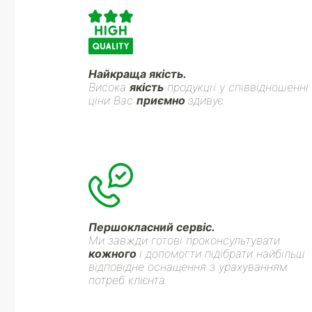
Найкраща якість.
Висока
якість
продукції у співвідношенні
ціни Вас
приємно
здивує.
Першокласний сервіс.
Ми завжди готові проконсультувати
кожного
і допомогти підібрати найбільш
відповідне оснащення з урахуванням
потреб клієнта.