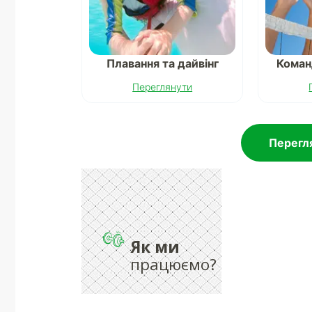
Плавання та дайвінг
Коман
Переглянути
Перегля
Як ми
працюємо?