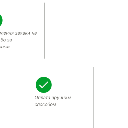
лення заявки на
або за
оном
Оплата зручним
способом