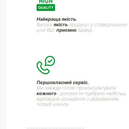
Найкраща якість.
Висока
якість
продукції у співвідношенні
ціни Вас
приємно
здивує.
Першокласний сервіс.
Ми завжди готові проконсультувати
кожного
і допомогти підібрати найбільш
відповідне оснащення з урахуванням
потреб клієнта.