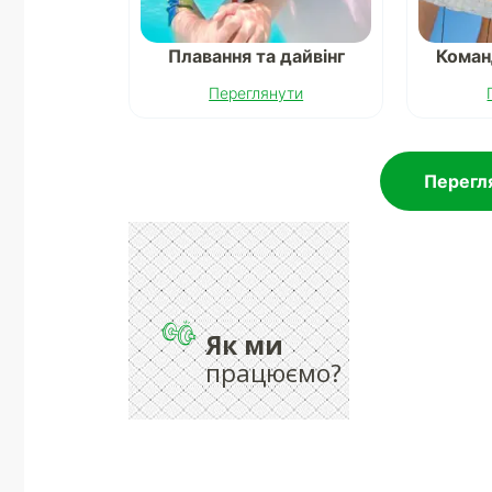
Плавання та дайвінг
Коман
Переглянути
Перегля
Як ми
працюємо?