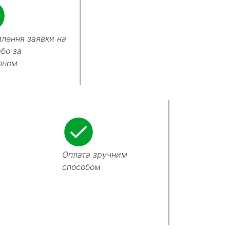
лення заявки на
або за
оном
Оплата зручним
способом