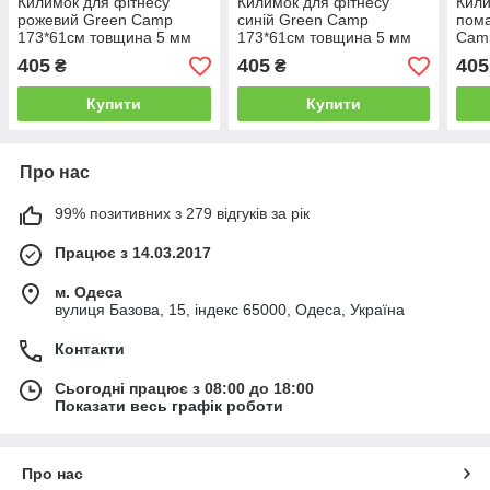
Килимок для фітнесу
Килимок для фітнесу
Кили
рожевий Green Camp
синій Green Camp
пом
173*61см товщина 5 мм
173*61см товщина 5 мм
Cam
5 м
405
405
405
₴
₴
Купити
Купити
Про нас
99% позитивних з 279 відгуків за рік
Працює з 14.03.2017
м. Одеса
вулиця Базова, 15, індекс 65000, Одеса, Україна
Контакти
Сьогодні працює з 08:00 до 18:00
Показати весь графік роботи
Про нас