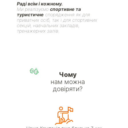
Раді всім і кожному.
Ми реалізуємо
спортивне та
туристичне
спорядження як для
приватних осіб, так і для спортивних
секцій, навчальних закладів,
тренажерних залів.
Чому
нам можна
довіряти?