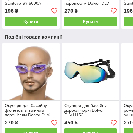
Sainteve SY-5600A
переніссям Dolvor DLV-
Sain
7300
196
270
196
₴
₴
Купити
Купити
Подібні товари компанії
Окуляри для басейну
Окуляри для басейну
Окул
фіолетові зі змінним
дорослі чорні Dolvor
роже
переніссям Dolvor DLV-
DLV11152
змін
7300
Dolv
270
450
270
₴
₴