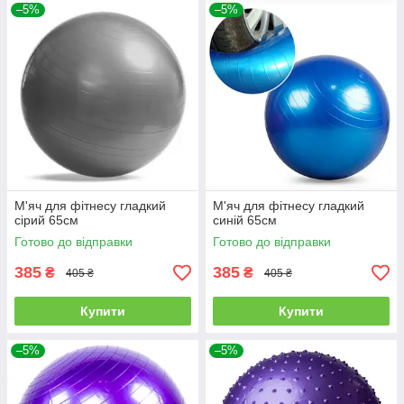
–5%
–5%
М'яч для фітнесу гладкий
М'яч для фітнесу гладкий
сірий 65см
синій 65см
Готово до відправки
Готово до відправки
385
385
₴
₴
405 ₴
405 ₴
Купити
Купити
–5%
–5%