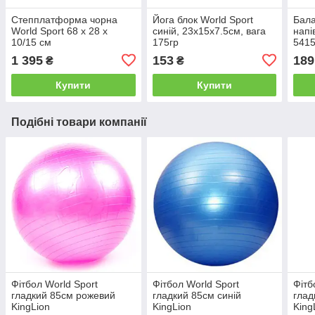
Степплатформа чорна
Йога блок World Sport
Бал
World Sport 68 х 28 х
синій, 23х15х7.5см, вага
напі
10/15 см
175гр
541
1 395
153
189
₴
₴
Купити
Купити
Подібні товари компанії
Фітбол World Sport
Фітбол World Sport
Фітб
гладкий 85см рожевий
гладкий 85см синій
глад
KingLion
KingLion
King