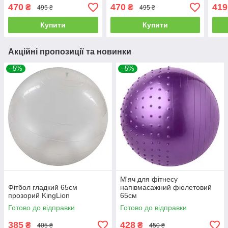
470
470
419
₴
₴
495 ₴
495 ₴
Купити
Купити
Акційні пропозиції та новинки
–5%
–5%
М'яч для фітнесу
Фітбол гладкий 65см
напівмасажний фіолетовий
прозорий KingLion
65см
Готово до відправки
Готово до відправки
385
428
₴
₴
405 ₴
450 ₴