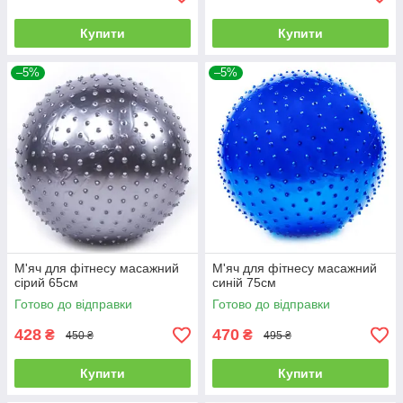
Купити
Купити
–5%
–5%
М'яч для фітнесу масажний
М'яч для фітнесу масажний
сірий 65см
синій 75см
Готово до відправки
Готово до відправки
428
470
₴
₴
450 ₴
495 ₴
Купити
Купити