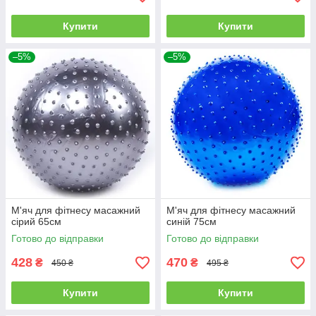
Купити
Купити
–5%
–5%
М'яч для фітнесу масажний
М'яч для фітнесу масажний
сірий 65см
синій 75см
Готово до відправки
Готово до відправки
428
470
₴
₴
450 ₴
495 ₴
Купити
Купити