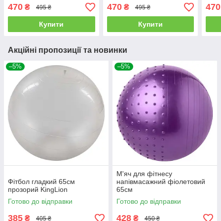
470
470
470
₴
₴
495 ₴
495 ₴
Купити
Купити
Акційні пропозиції та новинки
–5%
–5%
М'яч для фітнесу
Фітбол гладкий 65см
напівмасажний фіолетовий
прозорий KingLion
65см
Готово до відправки
Готово до відправки
385
428
₴
₴
405 ₴
450 ₴