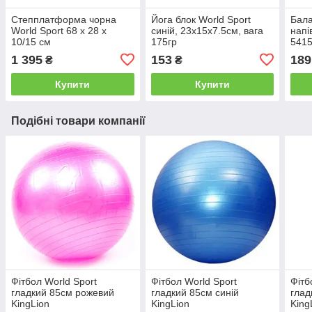
Степплатформа чорна
Йога блок World Sport
Бал
World Sport 68 х 28 х
синій, 23х15х7.5см, вага
напі
10/15 см
175гр
541
1 395
153
189
₴
₴
Купити
Купити
Подібні товари компанії
Фітбол World Sport
Фітбол World Sport
Фітб
гладкий 85см рожевий
гладкий 85см синій
глад
KingLion
KingLion
King