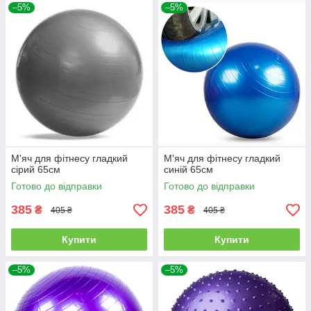
–5%
–5%
М'яч для фітнесу гладкий
М'яч для фітнесу гладкий
сірий 65см
синій 65см
Готово до відправки
Готово до відправки
385
385
₴
₴
405 ₴
405 ₴
Купити
Купити
–5%
–5%