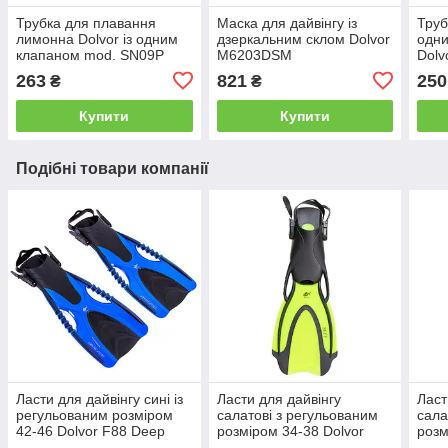
Трубка для плавання
Маска для дайвінгу із
Труб
лимонна Dolvor із одним
дзеркальним склом Dolvor
одни
клапаном mod. SN09P
М6203DSM
Dolv
263
821
250
₴
₴
Купити
Купити
Подібні товари компанії
Ласти для дайвінгу сині із
Ласти для дайвінгу
Ласт
регульованим розміром
салатові з регульованим
сала
42-46 Dolvor F88 Deep
розміром 34-38 Dolvor
розм
Shark
RUFF F98 S
RUF