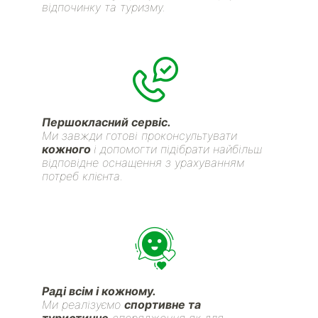
відпочинку та туризму.
Першокласний сервіс.
Ми завжди готові проконсультувати
кожного
і допомогти підібрати найбільш
відповідне оснащення з урахуванням
потреб клієнта.
Раді всім і кожному.
Ми реалізуємо
спортивне та
туристичне
спорядження як для