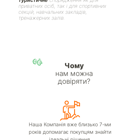
приватних осіб, так і для спортивних
секцій, навчальних закладів,
тренажерних залів.
Чому
нам можна
довіряти?
Наша Компанія вже близько 7-ми
років допомагає покупцям знайти
ідеальні рішення.