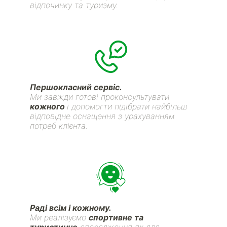
відпочинку та туризму.
Першокласний сервіс.
Ми завжди готові проконсультувати
кожного
і допомогти підібрати найбільш
відповідне оснащення з урахуванням
потреб клієнта.
Раді всім і кожному.
Ми реалізуємо
спортивне та
туристичне
спорядження як для