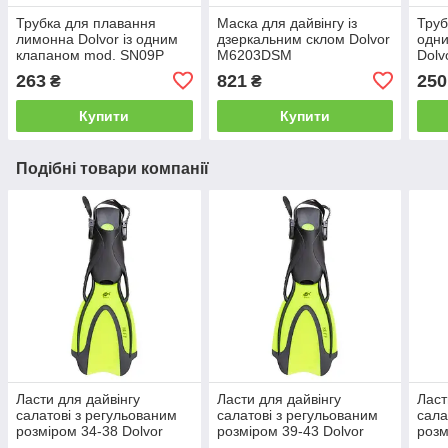
Трубка для плавання
Маска для дайвінгу із
Труб
лимонна Dolvor із одним
дзеркальним склом Dolvor
одни
клапаном mod. SN09P
М6203DSM
Dolv
263
821
250
₴
₴
Купити
Купити
Подібні товари компанії
Ласти для дайвінгу
Ласти для дайвінгу
Ласт
салатові з регульованим
салатові з регульованим
сала
розміром 34-38 Dolvor
розміром 39-43 Dolvor
розм
RUFF F98 S
RUFF F98 M
Flui