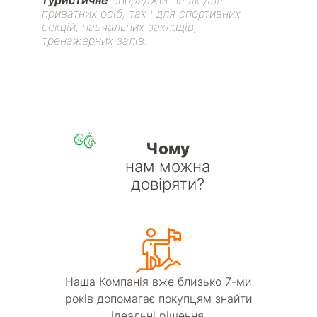
приватних осіб, так і для спортивних
секцій, навчальних закладів,
тренажерних залів.
Чому
нам можна
довіряти?
Наша Компанія вже близько 7-ми
років допомагає покупцям знайти
ідеальні рішення.