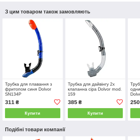
З цим товаром також замовляють
Трубка для плавання з
Трубка для дайвінгу 2х
Труб
фритопом синя Dolvor
клапанна сіра Dolvor mod.
одни
SN134Р
159
Dolv
311
385
250
₴
₴
Купити
Купити
Подібні товари компанії