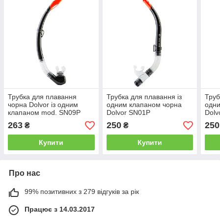
Трубка для плавання
Трубка для плавання із
Труб
чорна Dolvor із одним
одним клапаном чорна
одни
клапаном mod. SN09P
Dolvor SN01Р
Dolv
263
250
250
₴
₴
Купити
Купити
Про нас
99% позитивних з 279 відгуків за рік
Працює з 14.03.2017