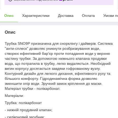
Опис
Характеристики
Доставка
Оплата
Умови п
Опис
Трубка SNO9P призначена для снорклінгу і дайверів. Система
"анти-сплеск" дозволяє уникнути розбризкування води,
створює ефективний бар'єр проти попадання води у верхню
частину трубки. За допомогою нижнього клапана продувки
вода, що потрапила в трубку, легко видаляється. Необхідний
вигин корпусу досягається завдяки гофрованому вузлу.
Контурний дизайн для легкого дихання, ефективного руху та
більшого комфорту. Гідродинамічна форма дозволяє
зменшити опір води. Зручний замок кріплення до маски.
Матеріал трубки - полікарбонат.
Матеріали:
Трубка: полікарбонат
- нижній продувний клапан;
- силіконовий загубник;