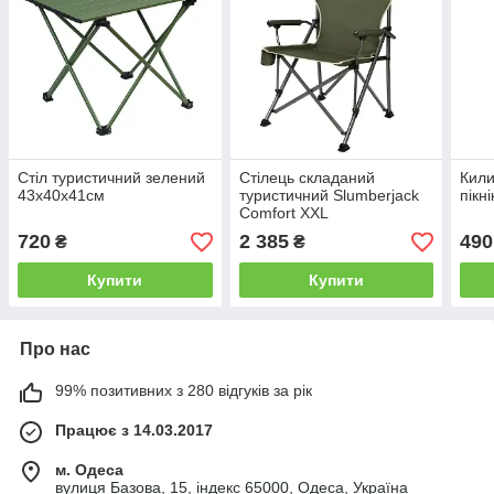
Стіл туристичний зелений
Стілець складаний
Кили
43х40х41см
туристичний Slumberjack
пікн
Comfort XXL
720
2 385
490
₴
₴
Купити
Купити
Про нас
99% позитивних з 280 відгуків за рік
Працює з 14.03.2017
м. Одеса
вулиця Базова, 15, індекс 65000, Одеса, Україна