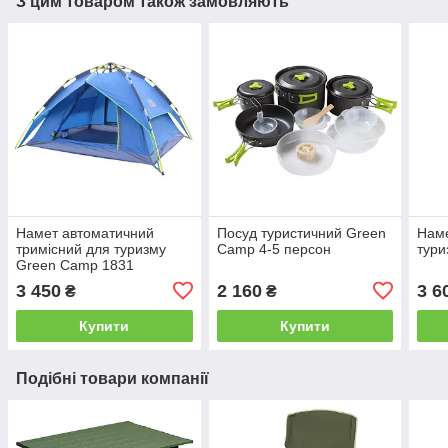
З цим товаром також замовляють
Намет автоматичний
Посуд туристичний Green
Наме
тримісний для туризму
Camp 4-5 персон
тури
Green Camp 1831
3 450
2 160
3 6
₴
₴
Купити
Купити
Подібні товари компанії