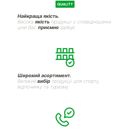
Найкраща якість.
Висока
якість
продукції у співвідношенні
ціни Вас
приємно
здивує.
Широкий асортимент.
Великий
вибір
продукції для спорту,
відпочинку та туризму.