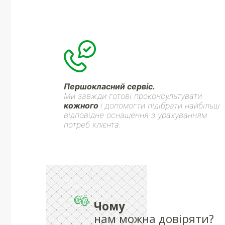
Першокласний сервіс.
Ми завжди готові проконсультувати
кожного
і допомогти підібрати найбільш
відповідне оснащення з урахуванням
потреб клієнта.
Чому
нам можна довіряти?