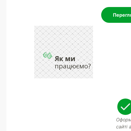
Перегля
Як ми
працюємо?
Оформ
сайті 