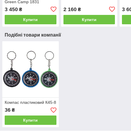
Green Camp 1831
3 450
2 160
3 6
₴
₴
Купити
Купити
Подібні товари компанії
Компас пластиковий К45-8
36
₴
Купити