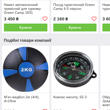
Намет автоматичний
Посуд туристичний Green
Наме
тримісний для туризму
Camp 4-5 персон
тури
Green Camp 1831
3 450
2 160
3 6
₴
₴
Купити
Купити
Подібні товари компанії
М'яч медбол 2кг (4/4),
Компас магніту, 55-3
Обру
d=19см
2ряд
жовт