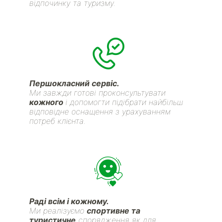
відпочинку та туризму.
Першокласний сервіс.
Ми завжди готові проконсультувати
кожного
і допомогти підібрати найбільш
відповідне оснащення з урахуванням
потреб клієнта.
Раді всім і кожному.
Ми реалізуємо
спортивне та
туристичне
спорядження як для