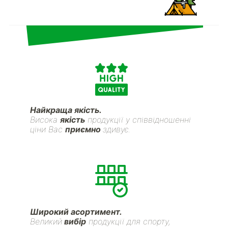
Найкраща якість.
Висока
якість
продукції у співвідношенні
ціни Вас
приємно
здивує.
Широкий асортимент.
Великий
вибір
продукції для спорту,