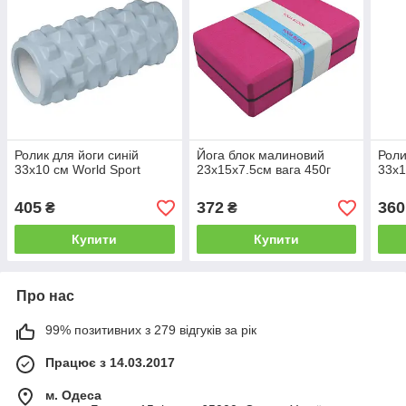
Ролик для йоги синій
Йога блок малиновий
Роли
33х10 см World Sport
23х15х7.5см вага 450г
33х1
405
372
360
₴
₴
Купити
Купити
Про нас
99% позитивних з 279 відгуків за рік
Працює з 14.03.2017
м. Одеса