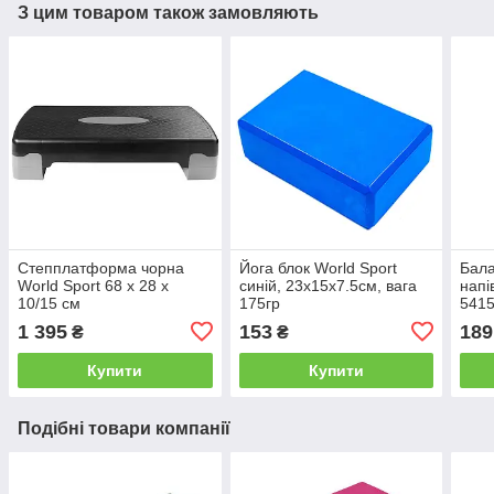
З цим товаром також замовляють
Степплатформа чорна
Йога блок World Sport
Бал
World Sport 68 х 28 х
синій, 23х15х7.5см, вага
напі
10/15 см
175гр
541
1 395
153
189
₴
₴
Купити
Купити
Подібні товари компанії