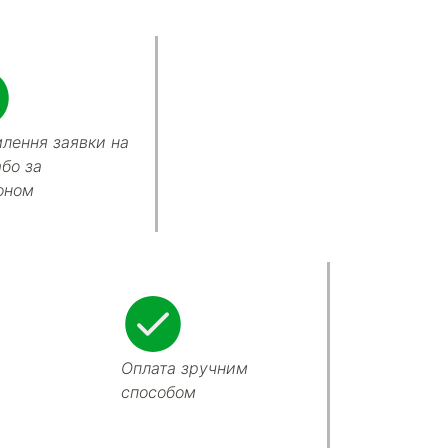
лення заявки на
або за
оном
Оплата зручним
способом