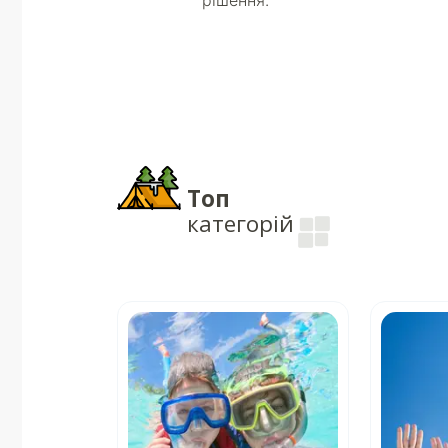
рішення.
Топ
категорій