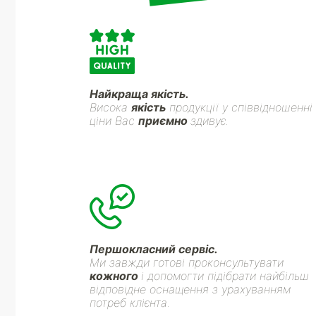
Найкраща якість.
Висока
якість
продукції у співвідношенні
ціни Вас
приємно
здивує.
Першокласний сервіс.
Ми завжди готові проконсультувати
кожного
і допомогти підібрати найбільш
відповідне оснащення з урахуванням
потреб клієнта.