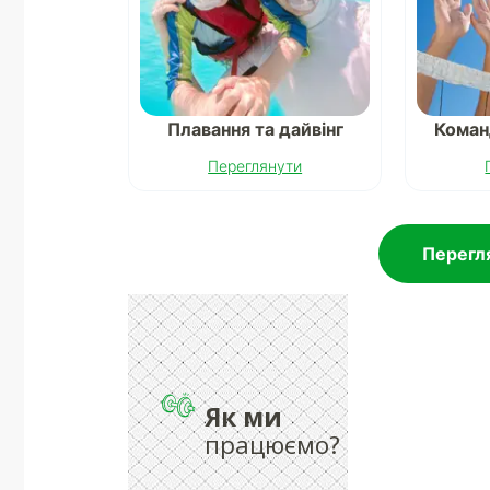
Плавання та дайвінг
Коман
Переглянути
Перегля
Як ми
працюємо?