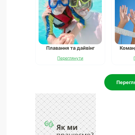
Плавання та дайвінг
Коман
Переглянути
Перегля
Як ми
працюємо?