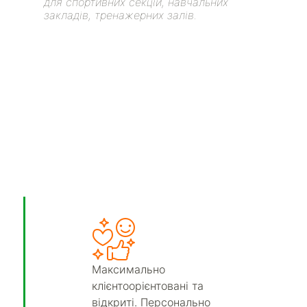
для спортивних секцій, навчальних
закладів, тренажерних залів.
Максимально
клієнтоорієнтовані та
відкриті. Персонально