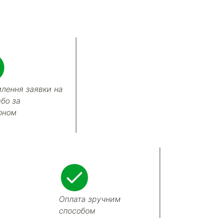
лення заявки на
або за
оном
Оплата зручним
способом