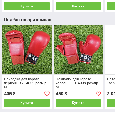
Купити
Купити
Подібні товари компанії
Накладки для карате
Накладки для карате
Пет
червоні FGT 4009 розмір
червоні FGT 4008 розмір
Tact
M
M
405
450
2 0
₴
₴
Купити
Купити