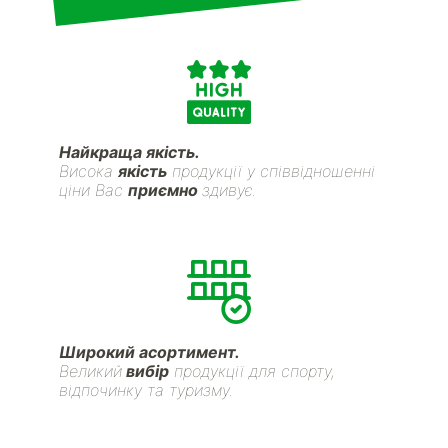
Найкраща якість.
Висока
якість
продукції у співвідношенні
ціни Вас
приємно
здивує.
Широкий асортимент.
Великий
вибір
продукції для спорту,
відпочинку та туризму.