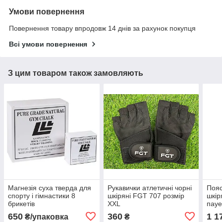
Умови повернення
Повернення товару впродовж 14 днів за рахунок покупця
Всі умови повернення
З цим товаром також замовляють
Магнезія суха тверда для
Рукавички атлетичні чорні
Пояс
спорту і гімнастики 8
шкіряні FGT 707 розмір
шкір
брикетів
XXL
пауе
Anti
650
360
1 1
₴/упаковка
₴