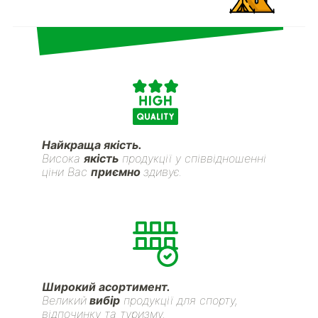
Найкраща якість.
Висока
якість
продукції у співвідношенні
ціни Вас
приємно
здивує.
Широкий асортимент.
Великий
вибір
продукції для спорту,
відпочинку та туризму.