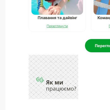
Плавання та дайвінг
Коман
Переглянути
Перегля
Як ми
працюємо?