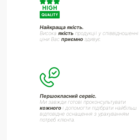
Найкраща якість.
Висока
якість
продукції у співвідношенні
ціни Вас
приємно
здивує.
Першокласний сервіс.
Ми завжди готові проконсультувати
кожного
і допомогти підібрати найбільш
відповідне оснащення з урахуванням
потреб клієнта.