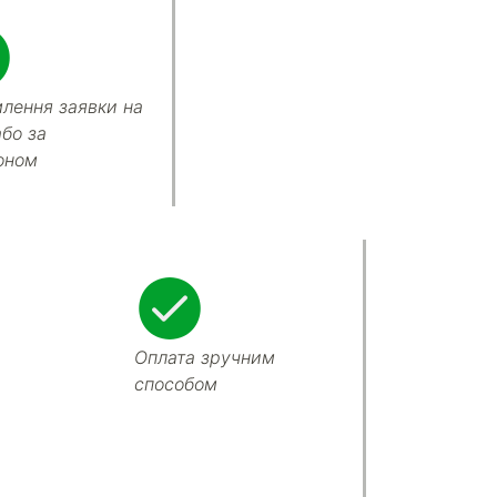
лення заявки на
або за
оном
Оплата зручним
способом