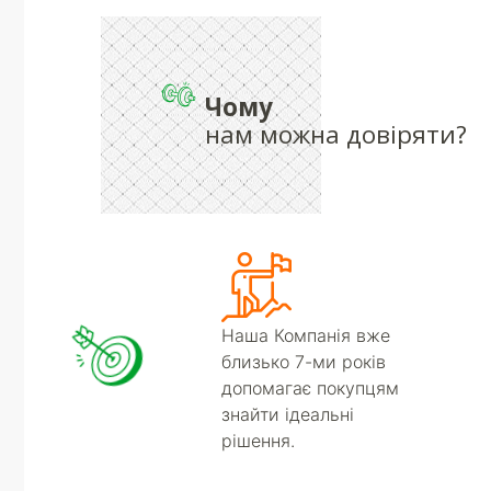
Чому
нам можна довіряти?
Наша Компанія вже
близько 7-ми років
допомагає покупцям
знайти ідеальні
рішення.